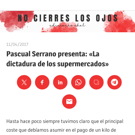
Saltar
Ediciones
No
al
Akal
contenido
cierres
11/04/2017
Ediciones Akal
los
Pascual Serrano presenta: «La
dictadura de los supermercados»
ojos
Hasta hace poco siempre tuvimos claro que el principal
coste que debíamos asumir en el pago de un kilo de