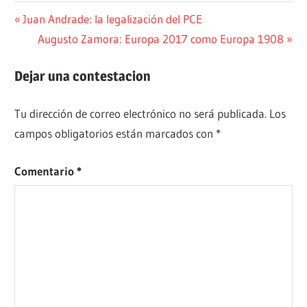
ECONOMÍA
Navegación
Entrada
Juan Andrade: la legalización del PCE
anterior:
Siguiente
Augusto Zamora: Europa 2017 como Europa 1908
PERIODISMO
de
entrada:
entradas
Dejar una contestacion
Tu dirección de correo electrónico no será publicada.
Los
campos obligatorios están marcados con
*
Comentario
*