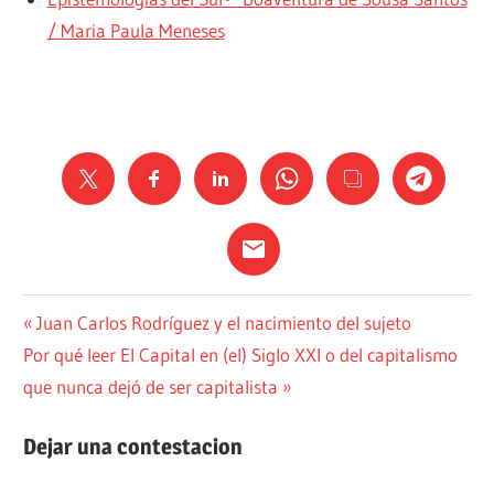
/ Maria Paula Meneses
PENSAMIENTO
Navegación
Entrada
Juan Carlos Rodríguez y el nacimiento del sujeto
Siguiente
anterior:
Por qué leer El Capital en (el) Siglo XXI o del capitalismo
POLÍTICA
de
entrada:
que nunca dejó de ser capitalista
entradas
Dejar una contestacion