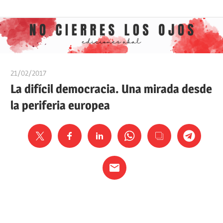
Saltar
Ediciones
No
al
Akal
contenido
cierres
21/02/2017
Ediciones Akal
los
La difícil democracia. Una mirada desde
la periferia europea
ojos