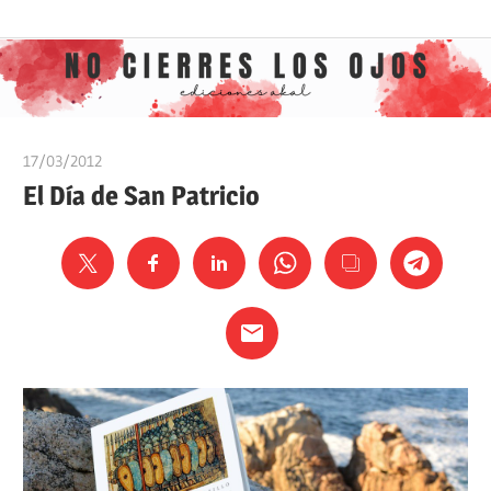
Saltar
Ediciones
No
al
Akal
contenido
cierres
17/03/2012
Ediciones Akal
los
El Día de San Patricio
ojos