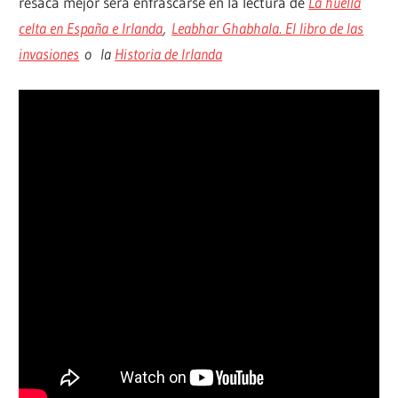
resaca mejor será enfrascarse en la lectura de
La huella
celta en España e Irlanda
,
Leabhar Ghabhala. El libro de las
invasiones
o la
Historia de Irlanda