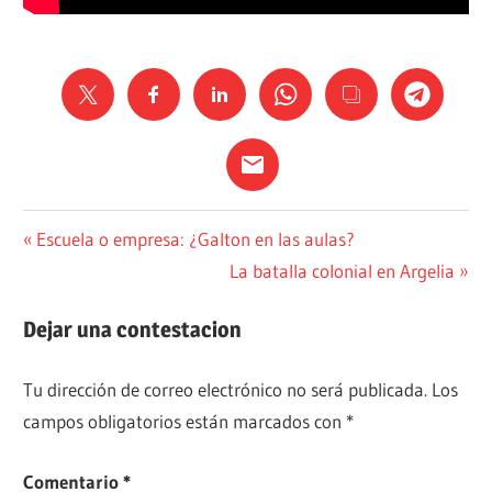
HISTORIA
Navegación
Entrada
Escuela o empresa: ¿Galton en las aulas?
anterior:
Siguiente
La batalla colonial en Argelia
de
entrada:
entradas
Dejar una contestacion
Tu dirección de correo electrónico no será publicada.
Los
campos obligatorios están marcados con
*
Comentario
*