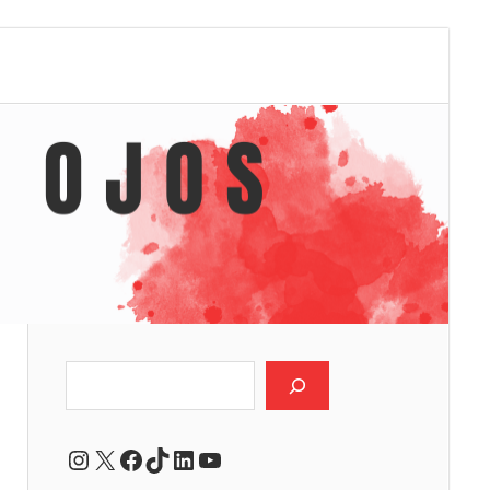
Buscar
Instagram
X
Facebook
TikTok
LinkedIn
YouTube