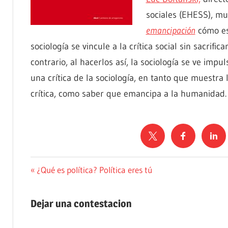
sociales (EHESS), m
emancipación
cómo es 
sociología se vincule a la crítica social sin sacrifica
contrario, al hacerlos así, la sociología se ve imp
una crítica de la sociología, en tanto que muestra l
crítica, como saber que emancipa a la humanidad.
PENSAMIENTO
Navegación
Entrada
¿Qué es política? Política eres tú
anterior:
SOCIOLOGÍA
de
Dejar una contestacion
entradas