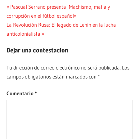
ACTUALIDAD
Navegación
Entrada
Pascual Serrano presenta ‘Machismo, mafia y
anterior:
corrupción en el fútbol español»
FILOSOFÍA
de
Siguiente
La Revolución Rusa: El legado de Lenin en la lucha
PENSAMIENTO
entradas
entrada:
anticolonialista
Dejar una contestacion
Tu dirección de correo electrónico no será publicada.
Los
campos obligatorios están marcados con
*
Comentario
*