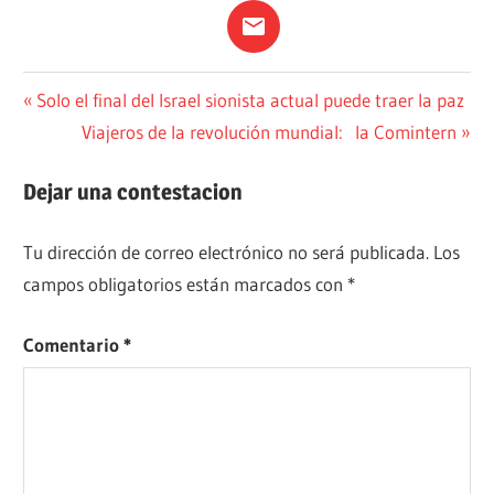
ACTUALIDAD
Navegación
Entrada
Solo el final del Israel sionista actual puede traer la paz
anterior:
Siguiente
Viajeros de la revolución mundial: la Comintern
POLÍTICA
de
entrada:
entradas
Dejar una contestacion
Tu dirección de correo electrónico no será publicada.
Los
campos obligatorios están marcados con
*
Comentario
*