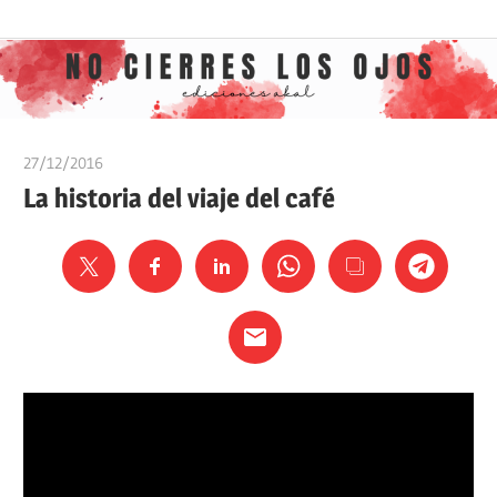
Saltar
Ediciones
No
al
Akal
contenido
cierres
27/12/2016
Ediciones Akal
los
La historia del viaje del café
ojos