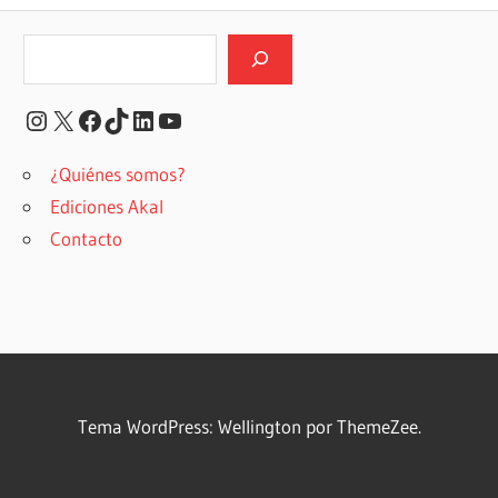
Buscar
Instagram
X
Facebook
TikTok
LinkedIn
YouTube
¿Quiénes somos?
Ediciones Akal
Contacto
Tema WordPress: Wellington por ThemeZee.