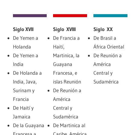
Siglo XVII
Siglo XVIII
Siglo XX
De Yemen a
De Francia a
De Brasil a
Holanda
Haití,
África Oriental
De Yemen a
Martinica, la
De Reunión a
India
Guayana
América
De Holanda a
Francesa, e
Central y
India, Java,
islas Reunión
Sudamérica
Surinam y
De Reunión a
Francia
América
De Haití y
Central y
Jamaica
Sudamérica
De la Guayana
De Martinica al
Francesa a
Caribe, América