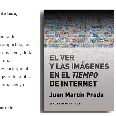
nte todo,
finita de
compartida, las
rnos a ver, de la
e una
es fácil que al
gisto de la obra
ctima soy yo
or este