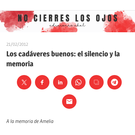
Saltar
Ediciones
No
al
Akal
contenido
cierres
21/02/2012
Ediciones Akal
los
Los cadáveres buenos: el silencio y la
memoria
ojos
A la memoria de Amelia