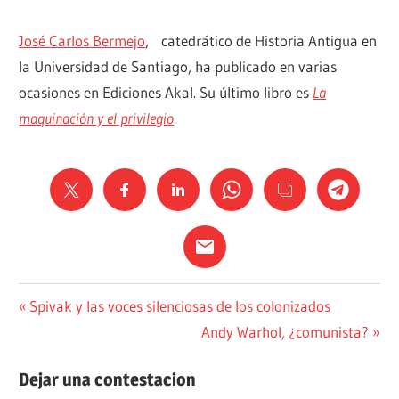
José Carlos Bermejo
, catedrático de Historia Antigua en
la Universidad de Santiago, ha publicado en varias
ocasiones en Ediciones Akal. Su último libro es
La
maquinación y el privilegio
.
MEMORIA
Navegación
Entrada
Spivak y las voces silenciosas de los colonizados
HISTÓRICA
anterior:
Siguiente
Andy Warhol, ¿comunista?
de
entrada:
entradas
Dejar una contestacion