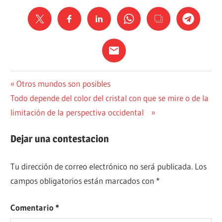
FILOSOFÍA
Navegación
Entrada
Otros mundos son posibles
Siguiente
anterior:
Todo depende del color del cristal con que se mire o de la
POLÍTICA
de
entrada:
limitación de la perspectiva occidental
entradas
Dejar una contestacion
Tu dirección de correo electrónico no será publicada.
Los
campos obligatorios están marcados con
*
Comentario
*