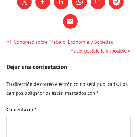
AUTOR
Navegación
Entrada
II Congreso sobre Trabajo, Economía y Sociedad
anterior:
Siguiente
Hacer posible lo imposible
PENSAMIENTO
de
entrada:
SOCIOLOGÍA
entradas
Dejar una contestacion
Tu dirección de correo electrónico no será publicada.
Los
campos obligatorios están marcados con
*
Comentario
*