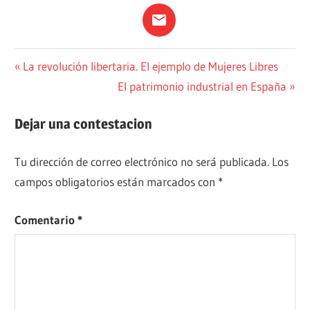
ACTUALIDAD
Navegación
Entrada
La revolución libertaria. El ejemplo de Mujeres Libres
anterior:
Siguiente
El patrimonio industrial en España
FRAGMENTO
de
entrada:
PERIODISMO
entradas
Dejar una contestacion
Tu dirección de correo electrónico no será publicada.
Los
campos obligatorios están marcados con
*
Comentario
*