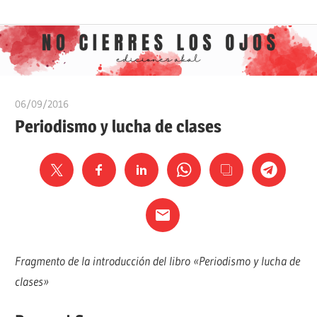
Saltar
Ediciones
No
al
Akal
contenido
cierres
06/09/2016
Ediciones Akal
los
Periodismo y lucha de clases
ojos
Fragmento de la introducción del libro «Periodismo y lucha de
clases»