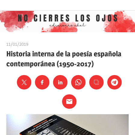
Saltar
Ediciones
No
al
Akal
contenido
cierres
11/01/2019
Ediciones Akal
los
Historia interna de la poesía española
contemporánea (1950-2017)
ojos