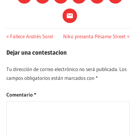
LITERATURA
Navegación
Entrada
Siguiente
Fallece Andrés Sorel
Niko presenta Pésame Street
anterior:
entrada:
de
Dejar una contestacion
entradas
Tu dirección de correo electrónico no será publicada.
Los
campos obligatorios están marcados con
*
Comentario
*