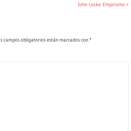
Siguiente
John Locke. Empirismo
entrada:
s campos obligatorios están marcados con
*