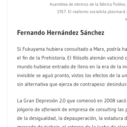
Asamblea de obreros de la fábrica Putilov,
1917. El realismo socialista plasmará
e
Fernando Hernández Sánchez
Si Fukuyama hubiera consultado a Marx, podría ha
el fin de la Prehistoria. El filósofo alemán vaticin
mundo hubiese entrado de lleno en la era de la in
invisible se aguó pronto, vistos los efectos de la un
sin alternativa que ejerza de contrapeso: desindustr
La Gran Depresión 2.0 que comenzó en 2008 sacó 
jolgorio de
afterwork
de empresa de
consulting
las 
de la desigualdad, la depauperación, la voladura de
mercado de trabajo, el retorno de la lucha de clas