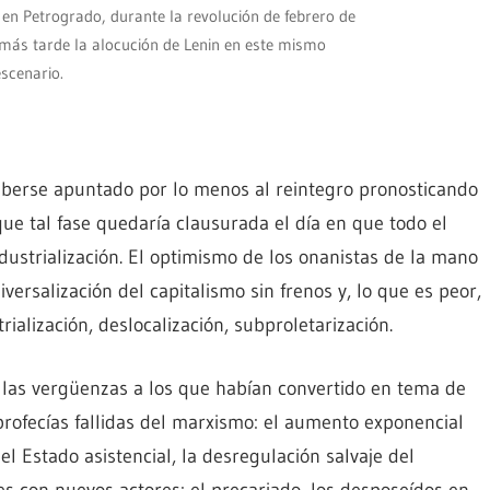
 en Petrogrado, durante la revolución de febrero de
 más tarde la alocución de Lenin en este mismo
scenario.
berse apuntado por lo menos al reintegro pronosticando
ó que tal fase quedaría clausurada el día en que todo el
dustrialización. El optimismo de los onanistas de la mano
iversalización del capitalismo sin frenos y, lo que es peor,
ialización, deslocalización, subproletarización.
las vergüenzas a los que habían convertido en tema de
profecías fallidas del marxismo: el aumento exponencial
l Estado asistencial, la desregulación salvaje del
es con nuevos actores: el precariado, los desposeídos en