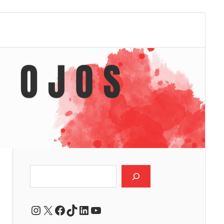
Buscar
Instagram
X
Facebook
TikTok
LinkedIn
YouTube