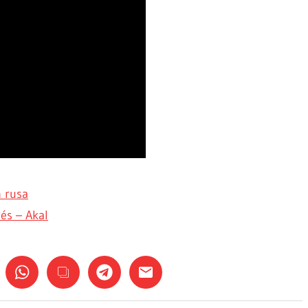
n rusa
és – Akal