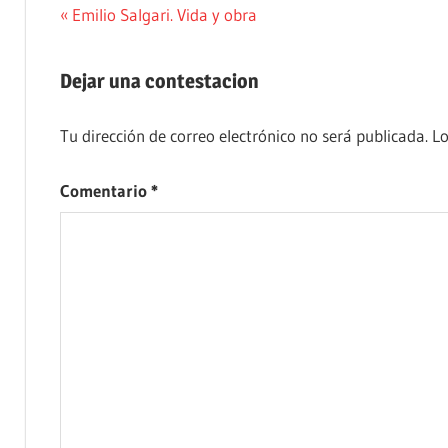
HISTORIA
Navegación
Entrada
Emilio Salgari. Vida y obra
anterior:
de
Dejar una contestacion
entradas
Tu dirección de correo electrónico no será publicada.
Lo
Comentario
*