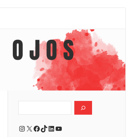
Buscar
Instagram
X
Facebook
TikTok
LinkedIn
YouTube