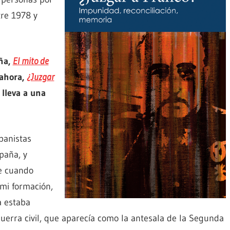
tre 1978 y
aña,
El mito de
 ahora,
¿Juzgar
 lleva a una
spanistas
paña, y
te cuando
 mi formación,
a estaba
guerra civil, que aparecía como la antesala de la Segunda