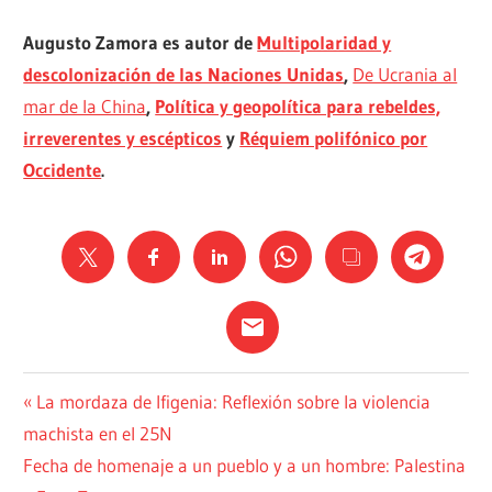
Augusto Zamora es autor de
Multipolaridad y
descolonización de las Naciones Unidas
,
De Ucrania al
mar de la China
,
Política y geopolítica para rebeldes,
irreverentes y escépticos
y
Réquiem polifónico por
Occidente
.
ACTUALIDAD
Navegación
Entrada
La mordaza de Ifigenia: Reflexión sobre la violencia
anterior:
machista en el 25N
POLÍTICA
de
Siguiente
Fecha de homenaje a un pueblo y a un hombre: Palestina
entradas