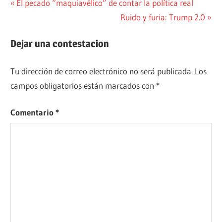
Navegación
Entrada
El pecado “maquiavélico” de contar la política real
anterior:
Siguiente
Ruido y furia: Trump 2.0
de
entrada:
entradas
Dejar una contestacion
Tu dirección de correo electrónico no será publicada.
Los
campos obligatorios están marcados con
*
Comentario
*