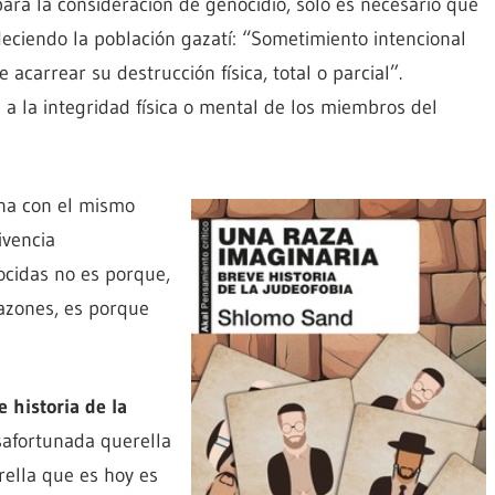
ra la consideración de genocidio, solo es necesario que
deciendo la población gazatí: “Sometimiento intencional
acarrear su destrucción física, total o parcial”.
 la integridad física o mental de los miembros del
ona con el mismo
ivencia
nocidas no es porque,
azones, es porque
 historia de la
safortunada querella
ella que es hoy es