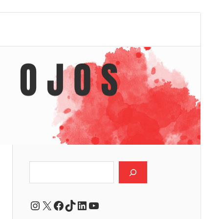
Buscar
Instagram
X
Facebook
TikTok
LinkedIn
YouTube