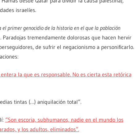
 Hamás desde Qatar para dividir la causa palestina),
ades israelíes.
a el primer genocidio de la historia en el que la población
 X. Paradojas tremendamente dolorosas que hacen hervir
erseguidores, de sufrir el negacionismo a personificarlo.
aciones:
entera la que es responsable. No es cierta esta retórica
ias tintas (…) aniquilación total”.
lí:
“Son escoria, subhumanos, nadie en el mundo los
rados, y los adultos, eliminados”.