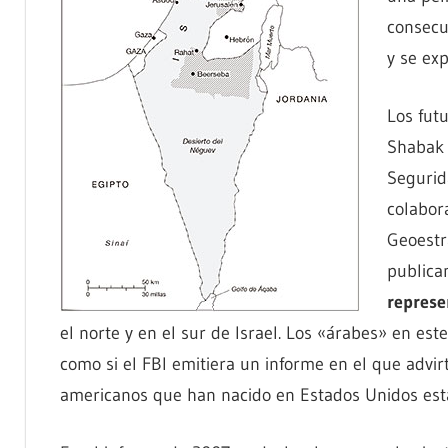
consecue
y se ex
Los futu
Shabak 
Segurid
colabor
Geoestra
publica
represe
el norte y en el sur de Israel. Los «árabes» en est
como si el FBI emitiera un informe en el que advi
americanos que han nacido en Estados Unidos est