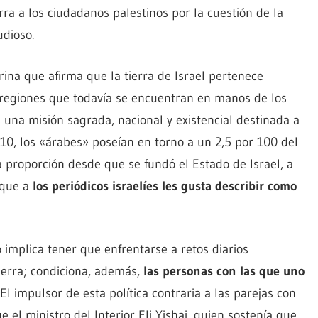
rra a los ciudadanos palestinos por la cuestión de la
udioso.
ina que afirma que la tierra de Israel pertenece
s regiones que todavía se encuentran en manos de los
 una misión sagrada, nacional y existencial destinada a
010, los «árabes» poseían en torno a un 2,5 por 100 del
a proporción desde que se fundó el Estado de Israel, a
 que a
los periódicos israelíes les gusta describir como
o implica tener que enfrentarse a retos diarios
ierra; condiciona, además,
las personas con las que uno
 El impulsor de esta política contraria a las parejas con
 el ministro del Interior Eli Yishai, quien sostenía que