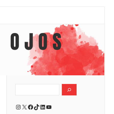
Buscar
Instagram
X
Facebook
TikTok
LinkedIn
YouTube