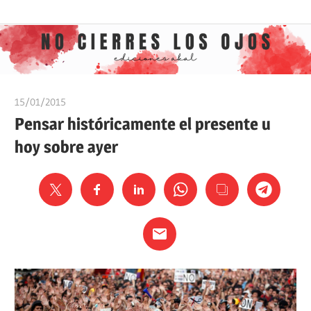
Saltar
Ediciones
No
al
Akal
contenido
cierres
15/01/2015
Ediciones Akal
los
Pensar históricamente el presente u
hoy sobre ayer
ojos