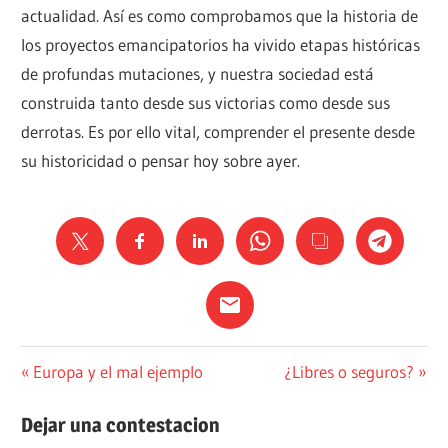
actualidad. Así es como comprobamos que la historia de
los proyectos emancipatorios ha vivido etapas históricas
de profundas mutaciones, y nuestra sociedad está
construida tanto desde sus victorias como desde sus
derrotas. Es por ello vital, comprender el presente desde
su historicidad o pensar hoy sobre ayer.
ACTUALIDAD
Navegación
Entrada
Siguiente
Europa y el mal ejemplo
¿Libres o seguros?
anterior:
entrada:
PENSAMIENTO
de
Dejar una contestacion
POLÍTICA