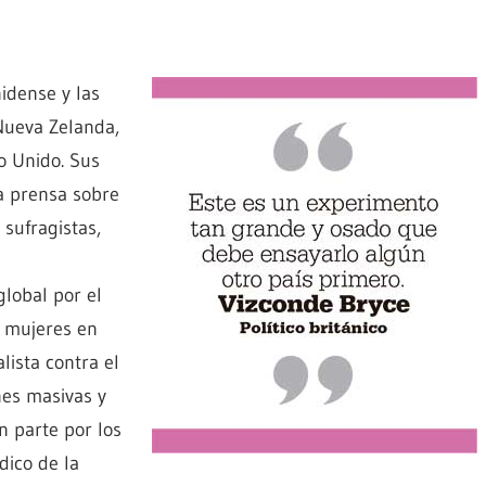
idense y las
 Nueva Zelanda,
no Unido. Sus
la prensa sobre
 sufragistas,
global por el
s mujeres en
lista contra el
nes masivas y
n parte por los
dico de la