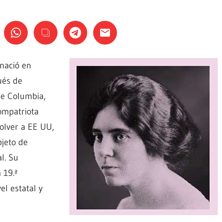
 nació en
ués de
de Columbia,
ompatriota
volver a EE UU,
bjeto de
l. Su
 19.ª
el estatal y