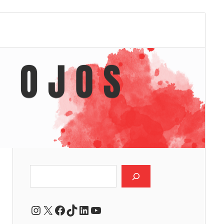
Buscar
Instagram
X
Facebook
TikTok
LinkedIn
YouTube