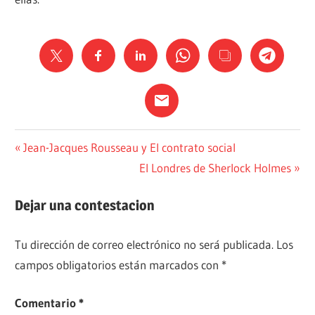
FRAGMENTO
Navegación
Entrada
Jean-Jacques Rousseau y El contrato social
anterior:
Siguiente
El Londres de Sherlock Holmes
POLÍTICA
de
entrada:
entradas
Dejar una contestacion
Tu dirección de correo electrónico no será publicada.
Los
campos obligatorios están marcados con
*
Comentario
*